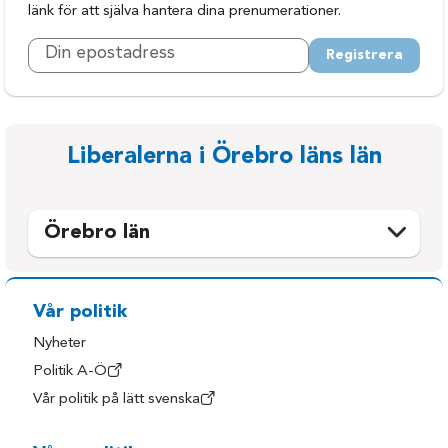
länk för att själva hantera dina prenumerationer.
Registrera
Liberalerna i Örebro läns län
Örebro län
Askersund
Laxå
Degerfors
Lekeberg
Vår politik
Hallsberg
Lindesberg
Nyheter
Hällefors
Ljusnarsberg
Politik A-Ö
Vår politik på lätt svenska
Karlskoga
Nora
Kumla
Örebro