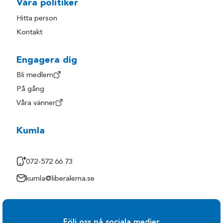
Våra politiker
Hitta person
Kontakt
Engagera dig
Bli medlem
På gång
Våra vänner
Kumla
072-572 66 73
kumla@liberalerna.se
Följ oss på sociala medier