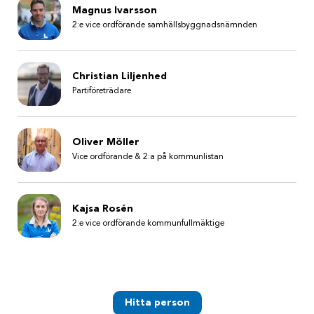
Magnus Ivarsson
2:e vice ordförande samhällsbyggnadsnämnden
Christian Liljenhed
Partiföreträdare
Oliver Möller
Vice ordförande & 2:a på kommunlistan
Kajsa Rosén
2:e vice ordförande kommunfullmäktige
Hitta person